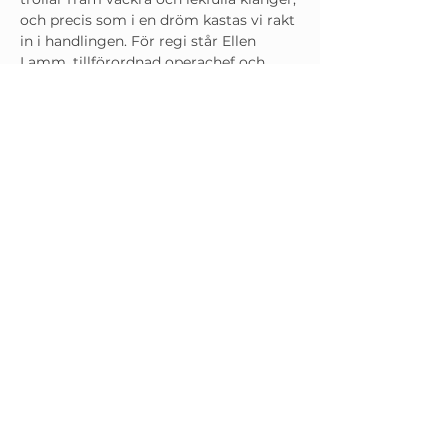
och precis som i en dröm kastas vi rakt 
in i handlingen. För regi står Ellen 
Lamm, tillförordnad operachef och 
konstnärlig chef för Unga Operan. 
 FÖR BARN FRÅN 6 ÅR.
Alice i 
underlandet
Spirited Away
Medverkande
KLARA
Tessan-Maria Lehmussaari
Läs mer
M
T
© 2020 Tessan-Maria. All rights reserved.