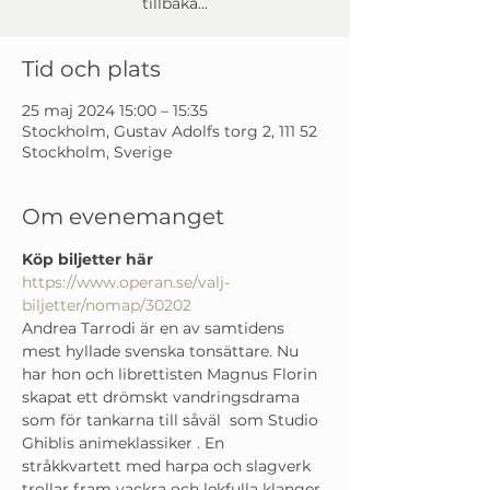
tillbaka...
Tid och plats
25 maj 2024 15:00 – 15:35
Stockholm, Gustav Adolfs torg 2, 111 52
Stockholm, Sverige
Om evenemanget
Köp biljetter här
https://www.operan.se/valj-
biljetter/nomap/30202
Andrea Tarrodi är en av samtidens 
mest hyllade svenska tonsättare. Nu 
har hon och librettisten Magnus Florin 
skapat ett drömskt vandringsdrama 
som för tankarna till såväl 
 som Studio 
Ghiblis animeklassiker 
. En 
stråkkvartett med harpa och slagverk 
trollar fram vackra och lekfulla klanger, 