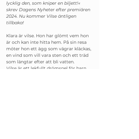
lycklig den, som kniper en biljett!« 
skrev Dagens Nyheter efter premiären 
2024. Nu kommer Vilse äntligen 
tillbaka! 
Klara är vilse. Hon har glömt vem hon 
är och kan inte hitta hem. På sin resa 
möter hon ett ägg som vägrar kläckas, 
en vind som vill vara sten och ett träd 
som längtar efter att bli vatten.
Vilse
 är ett lekfullt drömspel för barn 
och hela familjen, med musik av 
Andrea Tarrodi. 
En hyllad och poetisk föreställning 
som tar publiken med på en fantasifull 
resa: från att gå vilse till att hitta sig 
själv igen.
Speltid: 35 min
Språk: Svenska
Läs mer