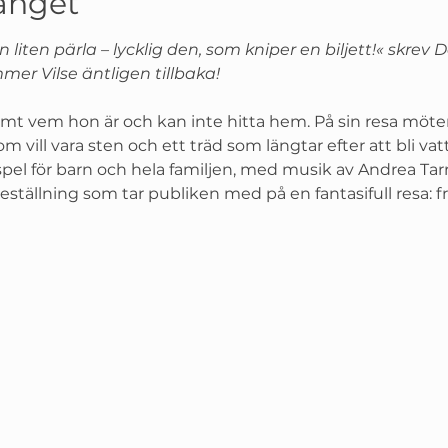
nget
 liten pärla – lycklig den, som kniper en biljett!« skrev
er Vilse äntligen tillbaka! 
glömt vem hon är och kan inte hitta hem. På sin resa möt
m vill vara sten och ett träd som längtar efter att bli vat
mspel för barn och hela familjen, med musik av Andrea Tarr
ställning som tar publiken med på en fantasifull resa: från 