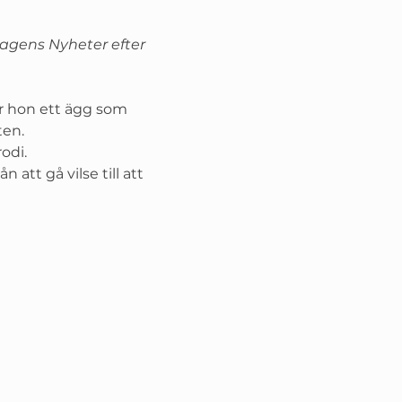
 Dagens Nyheter efter 
er hon ett ägg som 
ten.
odi. 
att gå vilse till att 