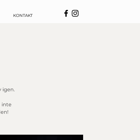
KONTAKT
v igen.
l inte
den!