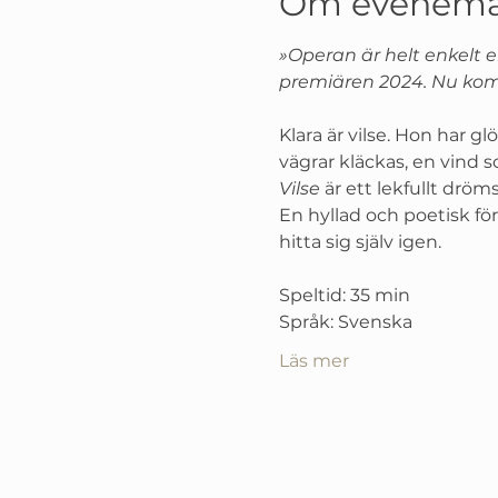
Om evenema
»Operan är helt enkelt en
premiären 2024. Nu komm
Klara är vilse. Hon har 
vägrar kläckas, en vind so
Vilse
 är ett lekfullt drö
En hyllad och poetisk före
hitta sig själv igen.
Speltid: 35 min
Språk: Svenska
Läs mer