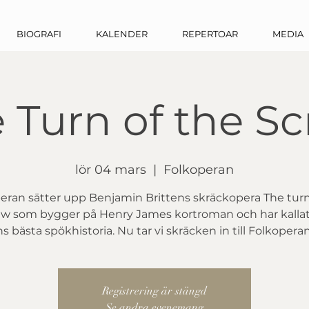
BIOGRAFI
KALENDER
REPERTOAR
MEDIA
 Turn of the S
lör 04 mars
  |  
Folkoperan
eran sätter upp Benjamin Brittens skräckopera The turn
w som bygger på Henry James kortroman och har kallat
s bästa spökhistoria. Nu tar vi skräcken in till Folkopera
Registrering är stängd
Se andra evenemang