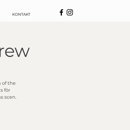
KONTAKT
crew
 of the
s för
ns scen.