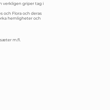
verkligen griper tag i
es och Flora och deras
mörka hemligheter och
sæter m.fl.