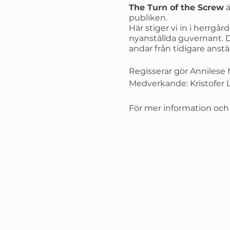
The Turn of the Screw
ä
publiken.
Här stiger vi in i herrgå
nyanställda guvernant. D
andar från tidigare anst
Regisserar gör Annilese 
Medverkande: Kristofer L
För mer information och k