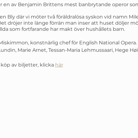
r en av Benjamin Brittens mest banbrytande operor som 
rden Bly där vi möter två föräldralösa syskon vid namn Mil
et dröjer inte länge förrän man inser att huset döljer 
ällda som fortfarande har makt över hushållets barn.
Miskimmon, konstnärlig chef för English National Opera.
undin, Marie Arnet, Tessan-Maria Lehmussaari, Hege Høi
öp av biljetter, klicka
här