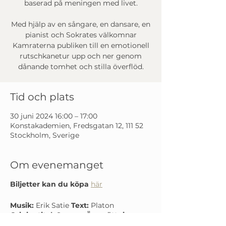
baserad på meningen med livet.
Med hjälp av en sångare, en dansare, en
pianist och Sokrates välkomnar
Kamraterna publiken till en emotionell
rutschkanetur upp och ner genom
dånande tomhet och stilla överflöd.
Tid och plats
30 juni 2024 16:00 – 17:00
Konstakademien, Fredsgatan 12, 111 52
Stockholm, Sverige
Om evenemanget
Biljetter kan du köpa
här
Musik:
Erik Satie
Text:
Platon
Originatitel:
Socrate
Översättning:
Eva-Tea Lundberg (svenska), Victor