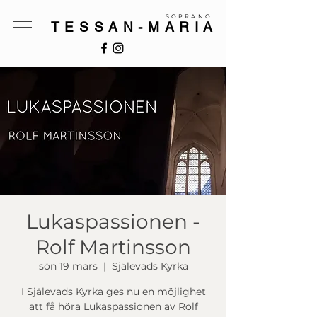
SOPRANO
TESSAN-MARIA
Lukaspassionen -
Rolf Martinsson
sön 19 mars
  |  
Själevads Kyrka
I Själevads Kyrka ges nu en möjlighet
att få höra Lukaspassionen av Rolf