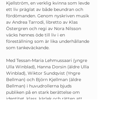
Kjellström, en verklig kvinna som levde 
ett liv präglat av både beundran och 
fördömanden. Genom nyskriven musik 
av Andrea Tarrodi, libretto av Klas 
Östergren och regi av Nora Nilsson 
väcks hennes öde till liv i en 
föreställning som är lika underhållande 
som tankeväckande.
Med Tessan-Maria Lehmussaari (yngre 
Ulla Winblad), Hanna Dorsin (äldre Ulla 
Winblad), Wiktor Sundqvist (Yngre 
Bellman) och Björn Kjellman (äldre 
Bellman) i huvudrollerna bjuds 
publiken på en stark berättelse om 
identitet, klass, kärlek och rätten att 
äga sin egen historia. 
I en tid då människors liv ständigt 
tolkas, kommenteras och formas av 
andra känns Ulla Winblads berättelse 
mer aktuell än någonsin.