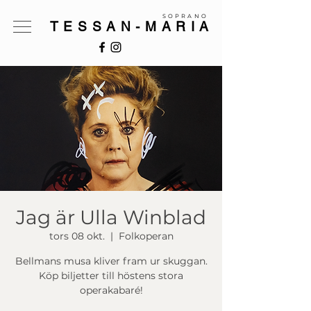
SOPRANO
TESSAN-MARIA
Jag är Ulla Winblad
tors 08 okt.
  |  
Folkoperan
Bellmans musa kliver fram ur skuggan.
Köp biljetter till höstens stora
operakabaré!