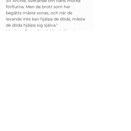
Sir Archie, ovetande om hans mörka 
förflutna. Men de brott som har 
begåtts måste sonas, och när de 
levande inte kan hjälpa de döda, måste 
de döda hjälpa sig själva."
Musik av Peter Nordahl och libretto av 
Sara Bergmark Elfgren.
För regin står Folkoperans konstärlige 
ledare Tobias Theorell. 
(OBS: Ensembeln består av två lag. Alla 
datum på denna hemsida är 
föreställningar då Tessan-Maria sjunger 
Elsalill)
Biljetter kan ni köpa 
här
.
M
T