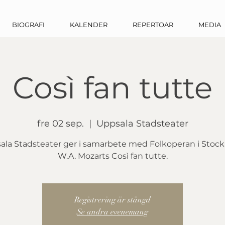
BIOGRAFI
KALENDER
REPERTOAR
MEDIA
Così fan tutte
fre 02 sep.
  |  
Uppsala Stadsteater
ala Stadsteater ger i samarbete med Folkoperan i Stoc
W.A. Mozarts Così fan tutte.
Registrering är stängd
Se andra evenemang