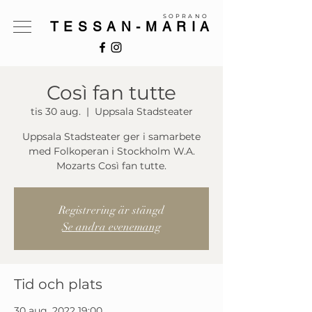
SOPRANO
TESSAN-MARIA
Così fan tutte
tis 30 aug.
  |  
Uppsala Stadsteater
Uppsala Stadsteater ger i samarbete
med Folkoperan i Stockholm W.A.
Mozarts Così fan tutte.
Registrering är stängd
Se andra evenemang
Tid och plats
30 aug. 2022 19:00