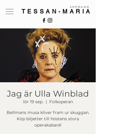
SOPRANO
TESSAN-MARIA
Jag är Ulla Winblad
lör 19 sep.
  |  
Folkoperan
Bellmans musa kliver fram ur skuggan.
Köp biljetter till höstens stora
operakabaré!