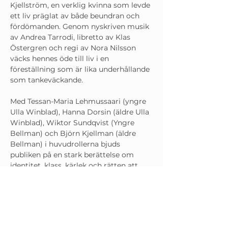
Kjellström, en verklig kvinna som levde 
ett liv präglat av både beundran och 
fördömanden. Genom nyskriven musik 
av Andrea Tarrodi, libretto av Klas 
Östergren och regi av Nora Nilsson 
väcks hennes öde till liv i en 
föreställning som är lika underhållande 
som tankeväckande.
Med Tessan-Maria Lehmussaari (yngre 
Ulla Winblad), Hanna Dorsin (äldre Ulla 
Winblad), Wiktor Sundqvist (Yngre 
Bellman) och Björn Kjellman (äldre 
Bellman) i huvudrollerna bjuds 
publiken på en stark berättelse om 
identitet, klass, kärlek och rätten att 
äga sin egen historia. 
I en tid då människors liv ständigt 
tolkas, kommenteras och formas av 
andra känns Ulla Winblads berättelse 
mer aktuell än någonsin.